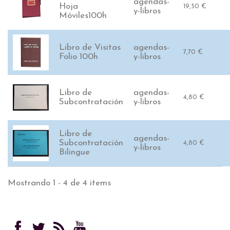
agendas-
Hoja
19,50 €
y-libros
Móviles100h
Libro de Visitas
agendas-
7,70 €
Folio 100h
y-libros
Libro de
agendas-
4,80 €
Subcontratación
y-libros
Libro de
agendas-
Subcontratación
4,80 €
y-libros
Bilingue
Mostrando 1 - 4 de 4 items